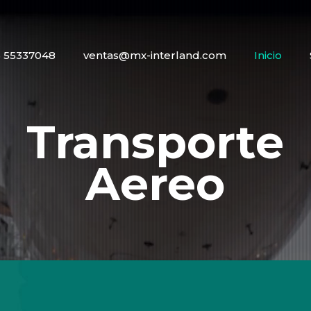
5 55337048
ventas@mx-interland.com
Inicio
Transporte
Aereo