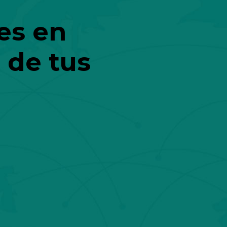
es en
 de tus