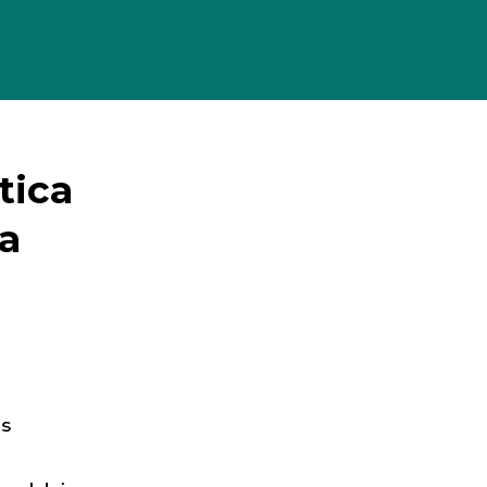
tica
ia